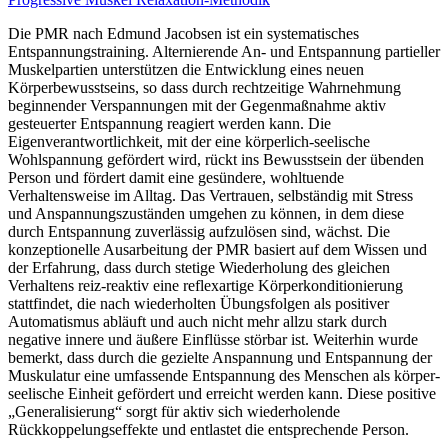
Die PMR nach Edmund Jacobsen ist ein systematisches
Entspannungstraining. Alternierende An- und Entspannung partieller
Muskelpartien unterstützen die Entwicklung eines neuen
Körperbewusstseins, so dass durch rechtzeitige Wahrnehmung
beginnender Verspannungen mit der Gegenmaßnahme aktiv
gesteuerter Entspannung reagiert werden kann. Die
Eigenverantwortlichkeit, mit der eine körperlich-seelische
Wohlspannung gefördert wird, rückt ins Bewusstsein der übenden
Person und fördert damit eine gesündere, wohltuende
Verhaltensweise im Alltag. Das Vertrauen, selbständig mit Stress
und Anspannungszuständen umgehen zu können, in dem diese
durch Entspannung zuverlässig aufzulösen sind, wächst. Die
konzeptionelle Ausarbeitung der PMR basiert auf dem Wissen und
der Erfahrung, dass durch stetige Wiederholung des gleichen
Verhaltens reiz-reaktiv eine reflexartige Körperkonditionierung
stattfindet, die nach wiederholten Übungsfolgen als positiver
Automatismus abläuft und auch nicht mehr allzu stark durch
negative innere und äußere Einflüsse störbar ist. Weiterhin wurde
bemerkt, dass durch die gezielte Anspannung und Entspannung der
Muskulatur eine umfassende Entspannung des Menschen als körper-
seelische Einheit gefördert und erreicht werden kann. Diese positive
„Generalisierung“ sorgt für aktiv sich wiederholende
Rückkoppelungseffekte und entlastet die entsprechende Person.