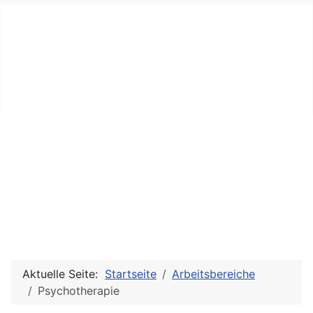
Praxis Ruth Dittrich
Körperpsychotherapie, Psychotherapie, Tanz-,
Bewegungspädagogik und Therapie
Aktuelle Seite:
Startseite
Arbeitsbereiche
Psychotherapie